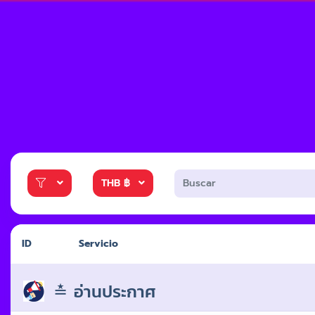
THB ฿
ID
Servicio
≛ อ่านประกาศ